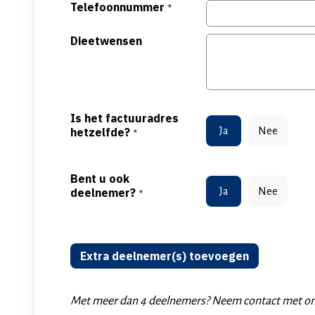
Telefoonnummer
*
Dieetwensen
Is het factuuradres
hetzelfde?
Ja
Nee
*
Bent u ook
deelnemer?
Ja
Nee
*
Deelnemers
Extra deelnemer(s) toevoegen
Met meer dan 4 deelnemers? Neem contact met on