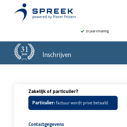
31 jaar ervaring
Inschrijven
Zakelijk of particulier?
Particulier:
factuur wordt prive betaald
Contactgegevens