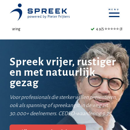
4.9/5 ⭐⭐⭐⭐⭐ (800+ reviews)
Spreek vrijer, rustiger
en met natuurlijk
gezag
Voor professionals die sterker willen presenteren,
ook als spanning of spreekangst in de weg zit.
30.000+ deelnemers. CEDEO-waardering 9.75