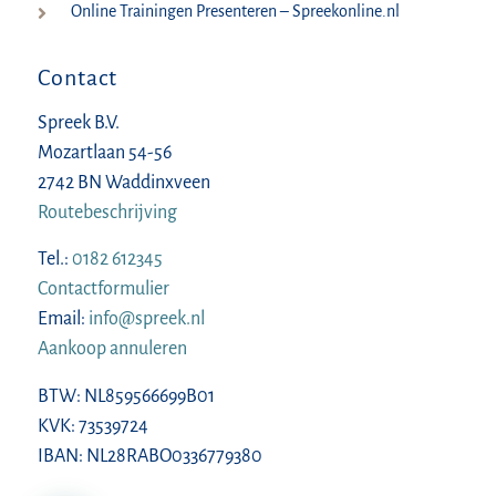
Online Trainingen Presenteren – Spreekonline.nl
Contact
Spreek B.V.
Mozartlaan 54-56
2742 BN Waddinxveen
Routebeschrijving
Tel.:
0182 612345
Contactformulier
Email:
info@spreek.nl
Aankoop annuleren
BTW: NL859566699B01
KVK: 73539724
IBAN: NL28RABO0336779380