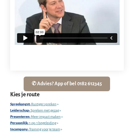
✆ Advies? App of bel 0182 612345
Kies je route
Spreekangst:
Rustiger spreken
»
Leiderschap:
Spreken met gezag
»
Presenteren:
Meer impact maken
»
Persoonlijk:
1-op-1 begeleiding
»
Incompany:
Training voor je team
»