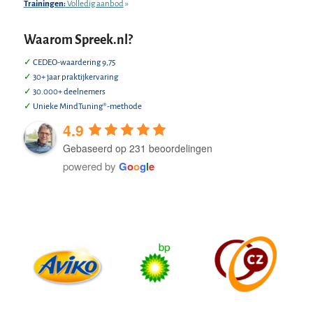
Trainingen:
Volledig aanbod
»
Waarom Spreek.nl?
✓
CEDEO-waardering 9,75
✓
30+ jaar praktijkervaring
✓
30.000+ deelnemers
✓
Unieke MindTuning®-methode
4.9
Gebaseerd op 231 beoordelingen
powered by
G
o
o
g
l
e