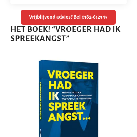
Vrijblijvend advies? Bel 0182-612345
HET BOEK!
“
VROEGER HAD IK
SPREEKANGST
”