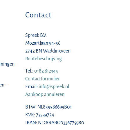
Contact
Spreek B.V.
Mozartlaan 54-56
2742 BN Waddinxveen
Routebeschrijving
ainingen
Tel.:
0182 612345
Contactformulier
en –
Email:
info@spreek.nl
Aankoop annuleren
BTW: NL859566699B01
KVK: 73539724
IBAN: NL28RABO0336779380