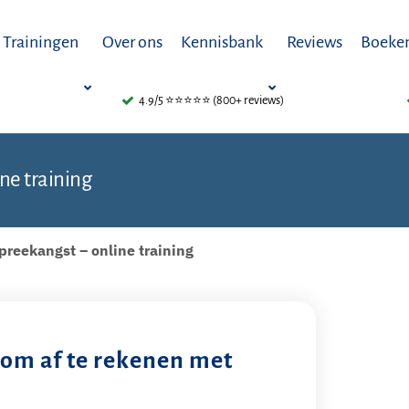
Trainingen
Over ons
Kennisbank
Reviews
Boeken
4.9/5 ⭐⭐⭐⭐⭐ (800+ reviews)
ne training
preekangst – online training
 om af te rekenen met