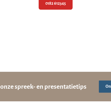
0182 612345
onze spreek- en presentatietips
On