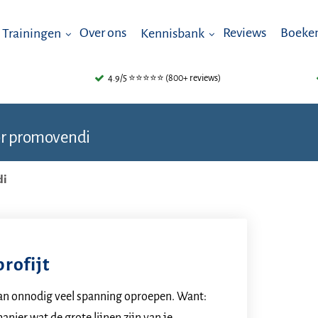
Over ons
Reviews
Boeken
Trainingen
Kennisbank
4.9/5 ⭐⭐⭐⭐⭐ (800+ reviews)
or promovendi
di
rofijt
 kan onnodig veel spanning oproepen. Want: