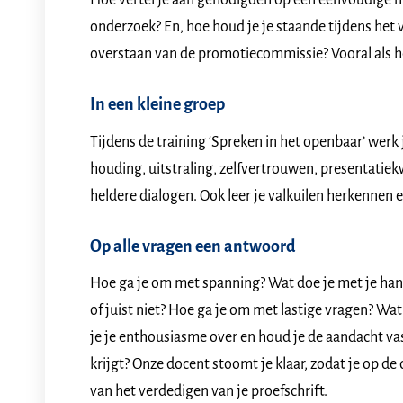
Hoe vertel je aan genodigden op een eenvoudige man
onderzoek? En, hoe houd je je staande tijdens het 
overstaan van de promotiecommissie? Vooral als h
In een kleine groep
Tijdens de training ‘Spreken in het openbaar’ werk 
houding, uitstraling, zelfvertrouwen, presentatiek
heldere dialogen. Ook leer je valkuilen herkennen 
Op alle vragen een antwoord
Hoe ga je om met spanning? Wat doe je met je han
of juist niet? Hoe ga je om met lastige vragen? W
je je enthousiasme over en houd je de aandacht vas
krijgt? Onze docent stoomt je klaar, zodat je op d
van het verdedigen van je proefschrift.