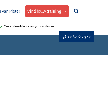
 van Pieter
Vind jouw training →
Gewaardeerd door ruim 30.000 klanten
0182 612 345