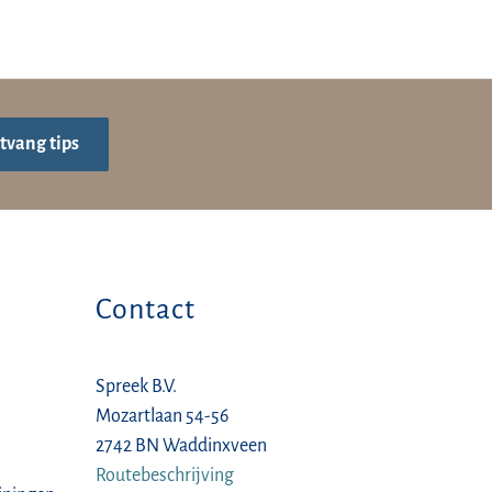
tvang tips
Contact
Spreek B.V.
Mozartlaan 54-56
2742 BN Waddinxveen
Routebeschrijving