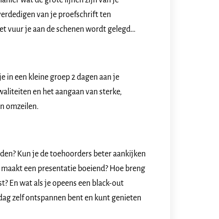
ier wat de grote lijnen zijn van je
verdedigen van je proefschrift ten
et vuur je aan de schenen wordt gelegd…
je in een kleine groep 2 dagen aan je
waliteiten en het aangaan van sterke,
en omzeilen.
den? Kun je de toehoorders beter aankijken
at maakt een presentatie boeiend? Hoe breng
t? En wat als je opeens een black-out
e dag zelf ontspannen bent en kunt genieten