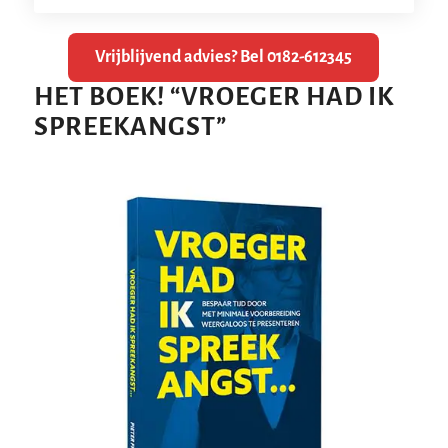
Vrijblijvend advies? Bel 0182-612345
HET BOEK!
“
VROEGER HAD IK
SPREEKANGST
”