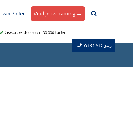
 van Pieter
Vind jouw training →
Gewaardeerd door ruim 30.000 klanten
0182 612 345