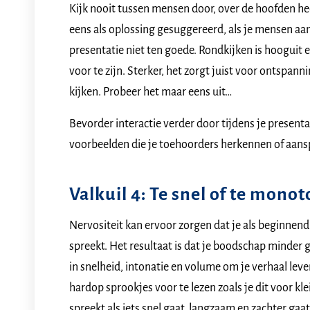
Kijk nooit tussen mensen door, over de hoofden he
eens als oplossing gesuggereerd, als je mensen aa
presentatie niet ten goede. Rondkijken is hooguit
voor te zijn. Sterker, het zorgt juist voor ontspann
kijken. Probeer het maar eens uit…
Bevorder interactie verder door tijdens je present
voorbeelden die je toehoorders herkennen of aans
Valkuil 4: Te snel of te mono
Nervositeit kan ervoor zorgen dat je als beginnend
spreekt. Het resultaat is dat je boodschap minder 
in snelheid, intonatie en volume om je verhaal lev
hardop sprookjes voor te lezen zoals je dit voor kle
spreekt als iets snel gaat, langzaam en zachter gaat