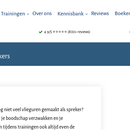
Over ons
Reviews
Boeken
Trainingen
Kennisbank
4.9/5 ⭐⭐⭐⭐⭐ (800+ reviews)
kers
og niet veel vlieguren gemaakt als spreker?
 je boodschap verzwakken en je
 tijdens trainingen ook altijd even de