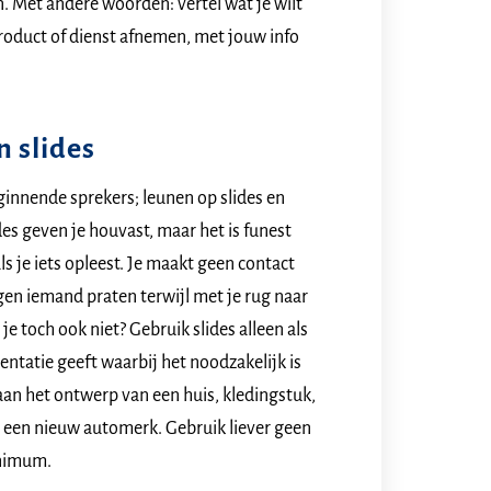
ion. Met andere woorden: vertel wat je wilt
roduct of dienst afnemen, met jouw info
n slides
ginnende sprekers; leunen op slides en
des geven je houvast, maar het is funest
ls je iets opleest. Je maakt geen contact
gen iemand praten terwijl met je rug naar
je toch ook niet? Gebruik slides alleen als
sentatie geeft waarbij het noodzakelijk is
 aan het ontwerp van een huis, kledingstuk,
n een nieuw automerk. Gebruik liever geen
inimum.