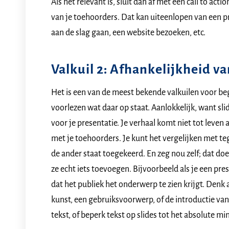
Als het relevant is, sluit dan af met een call to act
van je toehoorders. Dat kan uiteenlopen van een p
aan de slag gaan, een website bezoeken, etc.
Valkuil 2: Afhankelijkheid va
Het is een van de meest bekende valkuilen voor be
voorlezen wat daar op staat. Aanlokkelijk, want sli
voor je presentatie. Je verhaal komt niet tot leven a
met je toehoorders. Je kunt het vergelijken met te
de ander staat toegekeerd. En zeg nou zelf; dat doe 
ze echt iets toevoegen. Bijvoorbeeld als je een pre
dat het publiek het onderwerp te zien krijgt. Denk
kunst, een gebruiksvoorwerp, of de introductie va
tekst, of beperk tekst op slides tot het absolute m