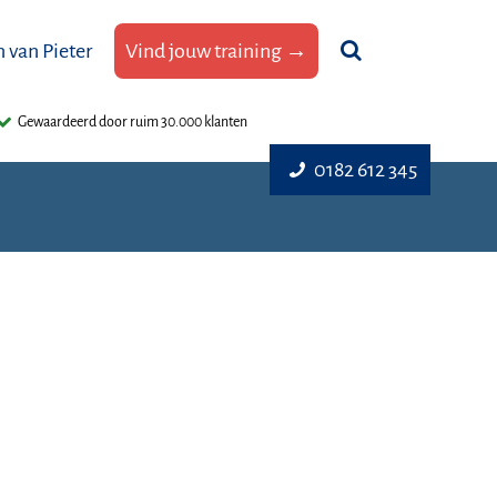
 van Pieter
Vind jouw training →
Gewaardeerd door ruim 30.000 klanten
0182 612 345