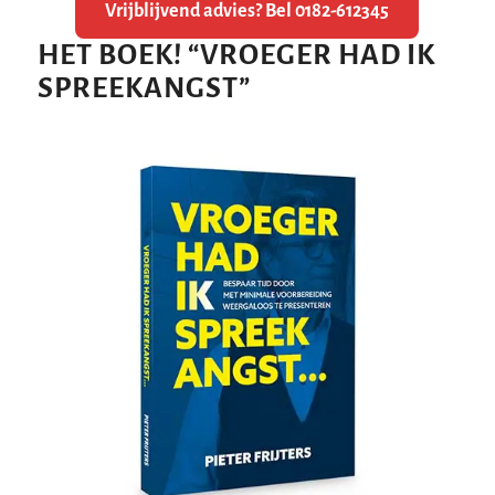
Vrijblijvend advies? Bel 0182-612345
HET BOEK!
“
VROEGER HAD IK
SPREEKANGST
”