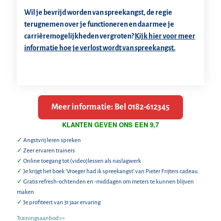
Wil je bevrijd worden van spreekangst, de regie
terugnemen over je functioneren en daarmee je
carrièremogelijkheden vergroten?
Kijk hier voor meer
informatie hoe je verlost wordt van spreekangst.
Meer informatie: Bel 0182-612345
KLANTEN GEVEN ONS EEN 9,7
✓
Angstvrij leren spreken
✓
Zeer ervaren trainers
✓
Online toegang tot (video)lessen als naslagwerk
✓
Je krijgt het boek ‘Vroeger had ik spreekangst’ van Pieter Frijters cadeau
✓
Gratis refresh-ochtenden en -middagen om meters te kunnen blijven
maken
✓
Je profiteert van 31 jaar ervaring
Trainingsaanbod>>